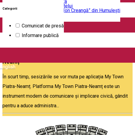
Mănăstirea Bistrița
Lacul Izvorul Muntelui
Șterge filtrele
Categorii
Casa memorială „Ion Creangă” din Humuleşti
Mănăstirea Secu
Informare publică
Lacul Cuejdel
Comunicat de presă
•
Informare publică
Ianuarie 14, 2026
Sesizările se mută în aplicația My Town Piatra-
Neamț
English
În scurt timp, sesizările se vor muta pe aplicația My Town
Piatra-Neamț. Platforma My Town Piatra-Neamț este un
instrument modern de comunicare și implicare civică, gândit
pentru a aduce administra...