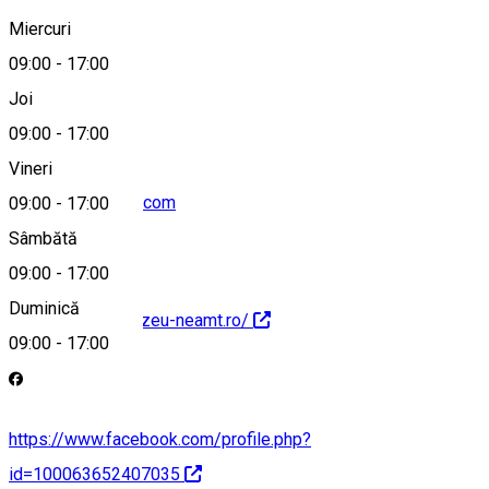
Miercuri
09:00
-
17:00
+40233226471
Joi
09:00
-
17:00
Vineri
muzeupn@yahoo.com
09:00
-
17:00
Sâmbătă
09:00
-
17:00
Duminică
http://maecpn.muzeu-neamt.ro/
09:00
-
17:00
https://www.facebook.com/profile.php?
id=100063652407035