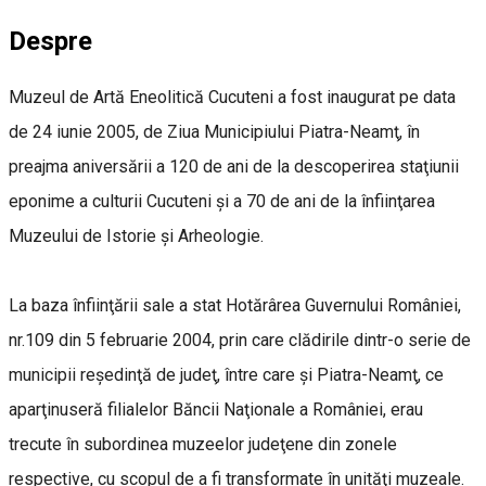
Despre
Muzeul de Artă Eneolitică Cucuteni a fost inaugurat pe data
de 24 iunie 2005, de Ziua Municipiului Piatra-Neamţ, în
preajma aniversării a 120 de ani de la descoperirea staţiunii
eponime a culturii Cucuteni şi a 70 de ani de la înfiinţarea
Muzeului de Istorie şi Arheologie.
La baza înfiinţării sale a stat Hotărârea Guvernului României,
nr.109 din 5 februarie 2004, prin care clădirile dintr-o serie de
municipii reşedinţă de judeţ, între care şi Piatra-Neamţ, ce
aparţinuseră filialelor Băncii Naţionale a României, erau
trecute în subordinea muzeelor judeţene din zonele
respective, cu scopul de a fi transformate în unităţi muzeale.