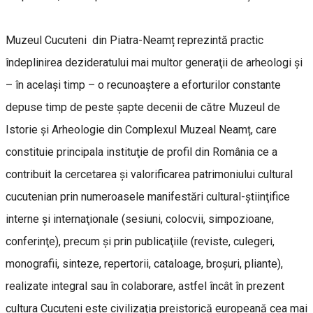
Muzeul Cucuteni din Piatra-Neamț reprezintă practic
îndeplinirea dezideratului mai multor generaţii de arheologi şi
– în acelaşi timp – o recunoaştere a eforturilor constante
depuse timp de peste şapte decenii de către Muzeul de
Istorie şi Arheologie din Complexul Muzeal Neamț, care
constituie principala instituţie de profil din România ce a
contribuit la cercetarea şi valorificarea patrimoniului cultural
cucutenian prin numeroasele manifestări cultural-ştiinţifice
interne şi internaţionale (sesiuni, colocvii, simpozioane,
conferinţe), precum şi prin publicaţiile (reviste, culegeri,
monografii, sinteze, repertorii, cataloage, broşuri, pliante),
realizate integral sau în colaborare, astfel încât în prezent
cultura Cucuteni este civilizaţia preistorică europeană cea mai