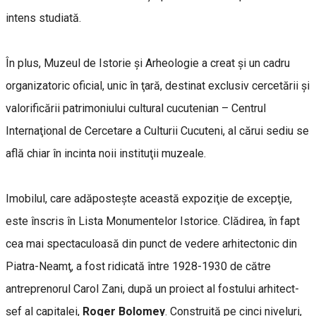
intens studiată.
În plus, Muzeul de Istorie şi Arheologie a creat şi un cadru
organizatoric oficial, unic în ţară, destinat exclusiv cercetării şi
valorificării patrimoniului cultural cucutenian – Centrul
Internaţional de Cercetare a Culturii Cucuteni, al cărui sediu se
află chiar în incinta noii instituţii muzeale.
Imobilul, care adăposteşte această expoziţie de excepţie,
este înscris în Lista Monumentelor Istorice. Clădirea, în fapt
cea mai spectaculoasă din punct de vedere arhitectonic din
Piatra-Neamţ, a fost ridicată între 1928-1930 de către
antreprenorul Carol Zani, după un proiect al fostului arhitect-
şef al capitalei,
Roger Bolomey
. Construită pe cinci niveluri,