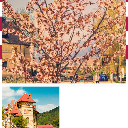
Mănăstirea Bistrița
Lacul Izvorul Muntelui
Casa memorială „Ion Creangă” din Humuleşti
Mănăstirea Secu
Lacul Cuejdel
English