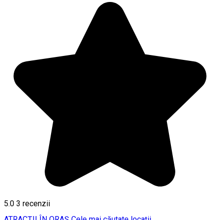
5.0
3
recenzii
ATRACȚII ÎN ORAȘ
Cele mai căutate locații