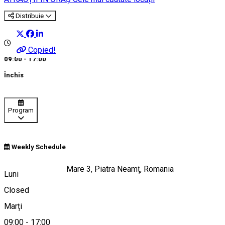
Distribuie
Copied!
09:00 - 17:00
Închis
Program
Weekly Schedule
Strada Ștefan cel Mare 3, Piatra Neamț, Romania
Luni
Closed
Marți
Hartă
09:00
-
17:00