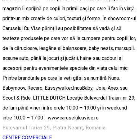
magazin îi sprijină pe copii în primii pași pe care îi fac în viață,
printr-un mix creativ de culori, texturi și forme. În showroom-ul
Caruselul Cu Vise părinții au posibilitatea să vadă și să
testeze produsele pe care vor să le cumpere pentru copiii lor,
de la cărucioare, leagăne și balansoare, baby nests, marsupii,
scaune auto, până la jocuri și jucării, haine sau cadouri și
accesorii pentru evenimentele speciale din viața celui mic.
Printre brandurile pe care le veți găsi se numără Nuna,
Babymoov, Recaro, Eassywalker,IncaBaby, Joie, Anex sau
Scoot & Ride, LITTLE DUTCH Locație Bulevardul Traian, nr. 29,
de luni până vineri între orele 10:00 – 19:00 și în weekend
între 10:00 – 17:00 . www.caruselulcuvise.ro
Bulevardul Traian 29, Piatra Neamț, România
CENTRE COMERCIALE