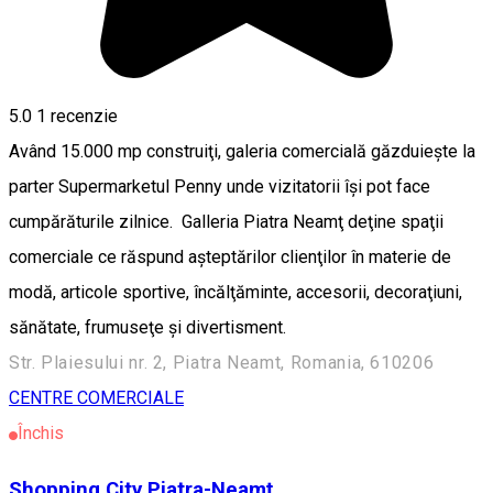
5.0
1 recenzie
Având 15.000 mp construiţi, galeria comercială găzduieşte la
parter Supermarketul Penny unde vizitatorii îşi pot face
cumpărăturile zilnice. Galleria Piatra Neamţ deţine spaţii
comerciale ce răspund aşteptărilor clienţilor în materie de
modă, articole sportive, încălţăminte, accesorii, decoraţiuni,
sănătate, frumuseţe şi divertisment.
Str. Plaiesului nr. 2, Piatra Neamt, Romania, 610206
CENTRE COMERCIALE
Închis
Shopping City Piatra-Neamț