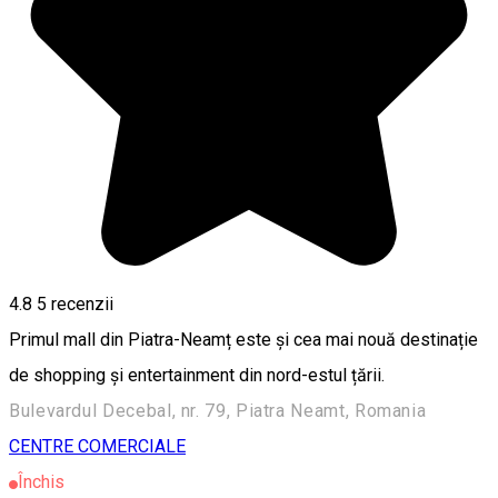
4.8
5
recenzii
Primul mall din Piatra-Neamț este și cea mai nouă destinație
de shopping și entertainment din nord-estul țării.
Bulevardul Decebal, nr. 79, Piatra Neamt, Romania
CENTRE COMERCIALE
Închis