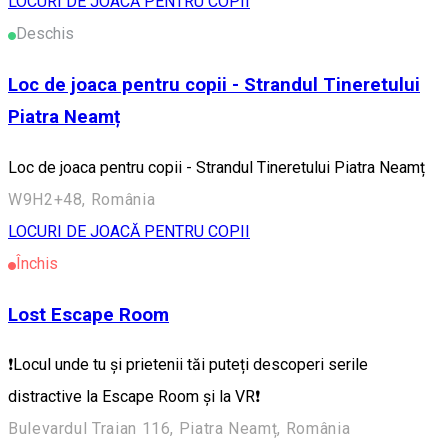
LOCURI DE JOACĂ PENTRU COPII
Deschis
Loc de joaca pentru copii - Strandul Tineretului
Piatra Neamț
Loc de joaca pentru copii - Strandul Tineretului Piatra Neamț
W9H2+48, România
LOCURI DE JOACĂ PENTRU COPII
Închis
Lost Escape Room
❗️Locul unde tu și prietenii tăi puteți descoperi serile
distractive la Escape Room și la VR❗️
Bulevardul Traian 116, Piatra Neamț, România