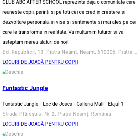
CLUB ABC AFTER SCHOOL reprezinta deja o comunitate care
reuneste copii, parinti si pe toti cei ce cred in crestere si
dezvoltare personala, in vise si sentimente si mai ales pe cei
care le transforma in realitate. Va multumim tuturor si va
asteptam mereu alaturi de noi!
Bd. Republicii, 13, Piatra Neamt, Neamt, 610005, Piatra Neamț, Romania
LOCURI DE JOACĂ PENTRU COPII
Deschis
Funtastic Jungle
Funtastic Jungle - Loc de Joaca - Galleria Mall - Etajul 1
Strada Plăieșului Nr. 2, Piatra Neamț, România
LOCURI DE JOACĂ PENTRU COPII
Deschis