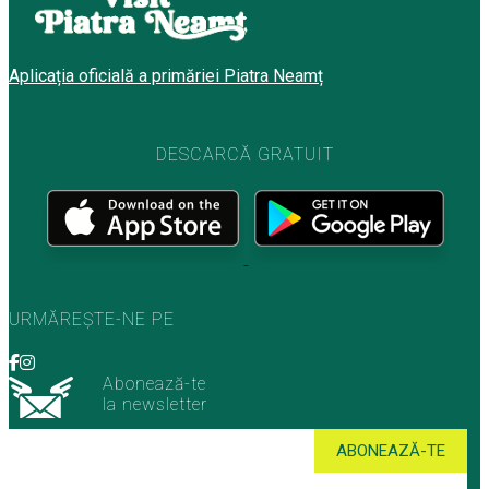
Aplicația oficială a primăriei Piatra Neamț
DESCARCĂ GRATUIT
URMĂREȘTE-NE PE
Abonează-te
la newsletter