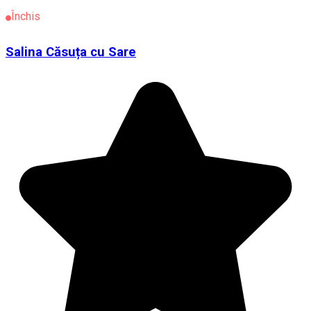
Închis
Salina Căsuța cu Sare