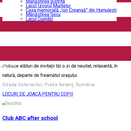
Mănăstirea Bistrița
Lacul Izvorul Muntelui
mișcarea și activitățile sportive - recreative.
Casa memorială „Ion Creangă” din Humuleşti
Mănăstirea Secu
Strada Mihai Viteazul 19, Piatra Neamț, România
Lacul Cuejdel
LOCURI DE JOACĂ PENTRU COPII
Deschis
Căsuța de pe deal
English
Petrece alături de invitații tăi o zi de neuitat, relaxantă, în
natură, departe de freamătul orașului.
Strada Veteranilor, Piatra Neamț, România
LOCURI DE JOACĂ PENTRU COPII
Deschis
Club ABC after school