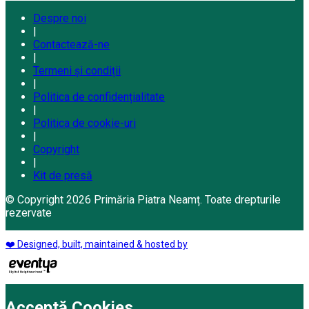
Despre noi
|
Contactează-ne
|
Termeni și condiții
|
Politica de confidențialitate
|
Politica de cookie-uri
|
Copyright
|
Kit de presă
© Copyright 2026 Primăria Piatra Neamț. Toate drepturile
rezervate
❤️ Designed, built, maintained & hosted by
Acceptă Cookies