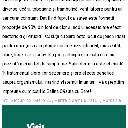
diverse jucării, tobogane și trambulină, ventilatoare pentru un
aer curat constant. Dat fiind faptul că sarea este formată
proporție de 98% din ioni de clor şi sodiu, aceasta are efect
bactericid şi virucid. Căsuța cu Sare este locul de joacă ideal
pentru micuții cu simptome minime: nas înfundat, mucozităţi
clare, tuse, dar la activități pot participa și micuții care nu
prezintă nici un fel de simptome. Salinoterapia este eficientă
în tratamentul alergiilor sezoniere și are efecte benefice
asupra organismului, întărind sistemul imunitar. Vă așteptăm
împreună cu micuții la Salina Căsuța cu Sare!
Str. Ștefan cel Mare 33, Piatra Neamț 610101, România