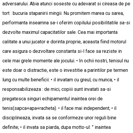
adversarului. Abia atunci soseste cu adevarat si cireasa de pe
tort : bucuria stapanirii mingii. Nu promitem marea cu sarea,
performanta inseamna sa-i oferim copilului posibilitatile sa-si
dezvolte maximul capacitatilor sale. Cea mai importanta
calitate a unui jucator e dorinta proprie, aceasta fiind motorul
care asigura o dezvoltare constanta si-l face sa reziste in
cele mai grele momente ale jocului. • In ochii nostri, tenisul nu
este doar o distractie, este o investitie a parintilor pe termen
lung cu multe beneficii: • il invatam cu greul, cu munca; • il
responsabilizeaza : de mici, copiii sunt invatati sa-si
pregatesca singuri echipamentul inaintea orei de
tenis(sapca+apa+racheta). • il face mai independent; • il
disciplineaza, invata sa se conformeze unor reguli bine
definite; • il invata sa piarda, dupa motto-ul: ” inaintea