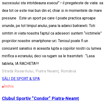
succesului sta intotdeauna esecul” • il pregateste de viata: sa
dea tot ce este mai bun din el, chiar si in momentele de mare
presiune Este un sport pe care-l poate practica aproape
oriunde, pe tot timpul anului, pana la adanci batraneti. Toti
simtim in viata noastra faptul ca adeseori suntem “victimele”
propriilor noastre smartphone-uri. Tenisul poate fi un
concurent sanatos in aceasta lupta a copiilor nostri cu lumea
mirifica a ecranului, deci va rugam sa le trasmiteti : “Lasa
tableta, IA RACHETA!!!
Strada Rasaritului, Piatra Neamț, România
SĂLI DE SPORT & SPA
Închis
Clubul Sportiv ”Condor” Piatra-Neamț