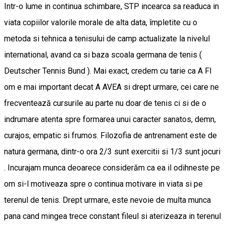
Intr-o lume in continua schimbare, STP incearca sa readuca in
viata copiilor valorile morale de alta data, împletite cu o
metoda si tehnica a tenisului de camp actualizate la nivelul
international, avand ca si baza scoala germana de tenis (
Deutscher Tennis Bund ). Mai exact, credem cu tarie ca A FI
om e mai important decat A AVEA si drept urmare, cei care ne
frecventează cursurile au parte nu doar de tenis ci si de o
indrumare atenta spre formarea unui caracter sanatos, demn,
curajos, empatic si frumos. Filozofia de antrenament este de
natura germana, dintr-o ora 2/3 sunt exercitii si 1/3 sunt jocuri
. Incurajam munca deoarece considerăm ca ea il odihneste pe
om si-l motiveaza spre o continua motivare in viata si pe
terenul de tenis. Drept urmare, este nevoie de multa munca
pana cand mingea trece constant fileul si aterizeaza in terenul