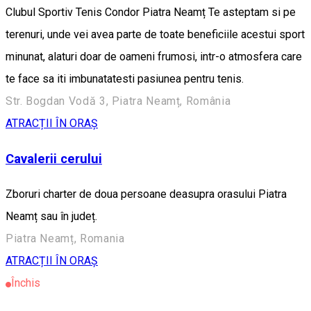
Clubul Sportiv Tenis Condor Piatra Neamț Te asteptam si pe
terenuri, unde vei avea parte de toate beneficiile acestui sport
minunat, alaturi doar de oameni frumosi, intr-o atmosfera care
te face sa iti imbunatatesti pasiunea pentru tenis.
Str. Bogdan Vodă 3, Piatra Neamț, România
ATRACȚII ÎN ORAȘ
Cavalerii cerului
Zboruri charter de doua persoane deasupra orasului Piatra
Neamț sau în județ.
Piatra Neamț, Romania
ATRACȚII ÎN ORAȘ
Închis