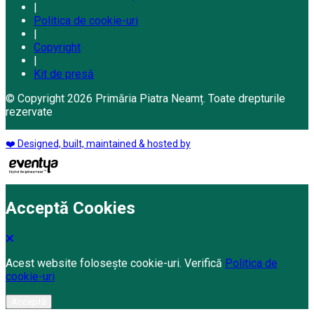
|
Politica de cookie-uri
|
Copyright
|
Kit de presă
© Copyright 2026 Primăria Piatra Neamț. Toate drepturile
rezervate
❤️ Designed, built, maintained & hosted by
Acceptă Cookies
Acest website folosește cookie-uri. Verifică
Politica de
cookie-uri
Acceptă