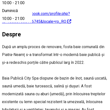
10:00
-
21:00
Duminică
https://www.facebook.com/profile.php?
10:00
-
21:00
id=100057508116745&locale=ro_RO
Despre
După un amplu proces de renovare, fosta baie comunală din
Piatra-Neamț s-a transformat într-o modernă baie publică și
și-a redeschis porțile către publicul larg în 2022.
Baia Publică City Spa dispune de bazin de înot, saună uscată,
saună umedă, baie turcească, salină şi duşuri. A fost
modernizată sauna cu aburi (umedă), prin înlocuirea treptelor
existente cu lemn special rezistent la umezeală, înlocuirea
tubulaturii şi a ventilaţiei, tavanului şi a gresiei. Au fost