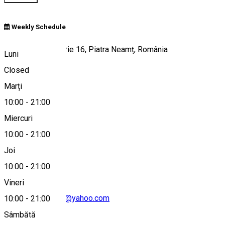
Weekly Schedule
Piața 22 Decembrie 16, Piatra Neamț, România
Luni
Closed
Marți
Hartă
10:00
-
21:00
Miercuri
10:00
-
21:00
+40748146764
Joi
10:00
-
21:00
Vineri
baiacomunala_pn@yahoo.com
10:00
-
21:00
Sâmbătă