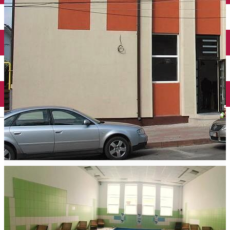
Mănăstirea Bistrița
Lacul Izvorul Muntelui
Casa memorială „Ion Creangă” din Humuleşti
Mănăstirea Secu
Lacul Cuejdel
English