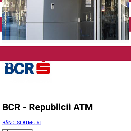
Mănăstirea Bistrița
Lacul Izvorul Muntelui
Casa memorială „Ion Creangă” din Humuleşti
Mănăstirea Secu
Lacul Cuejdel
English
BCR - Republicii ATM
BĂNCI ȘI ATM-URI