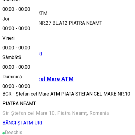
00:00
-
00:00
BCR - Republicii ATM
Joi
STR.REPUBLICII NR.27 BL.A12 PIATRA NEAMT
00:00
-
00:00
Alte sugestii
Vineri
00:00
-
00:00
BĂNCI ȘI ATM-URI
Sâmbătă
Deschis
00:00
-
00:00
Duminică
BCR - Ștefan cel Mare ATM
00:00
-
00:00
BCR - Ștefan cel Mare ATM PIATA STEFAN CEL MARE NR.10
PIATRA NEAMT
Str. Ștefan cel Mare 10, Piatra Neamț, Romania
BĂNCI ȘI ATM-URI
Deschis