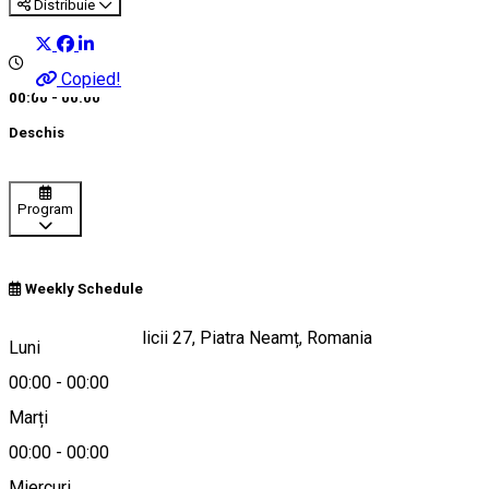
Distribuie
Copied!
00:00 - 00:00
Deschis
Program
Weekly Schedule
Bulevardul Republicii 27, Piatra Neamț, Romania
Luni
00:00
-
00:00
Marți
Hartă
00:00
-
00:00
Despre
Miercuri