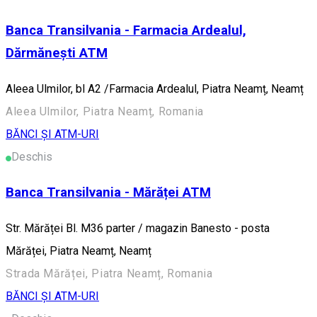
Banca Transilvania - Farmacia Ardealul,
Dărmănești ATM
Aleea Ulmilor, bl A2 /Farmacia Ardealul, Piatra Neamț, Neamț
Aleea Ulmilor, Piatra Neamț, Romania
BĂNCI ȘI ATM-URI
Deschis
Banca Transilvania - Mărăței ATM
Str. Mărăței Bl. M36 parter / magazin Banesto - posta
Mărăței, Piatra Neamț, Neamț
Strada Mărăței, Piatra Neamț, Romania
BĂNCI ȘI ATM-URI