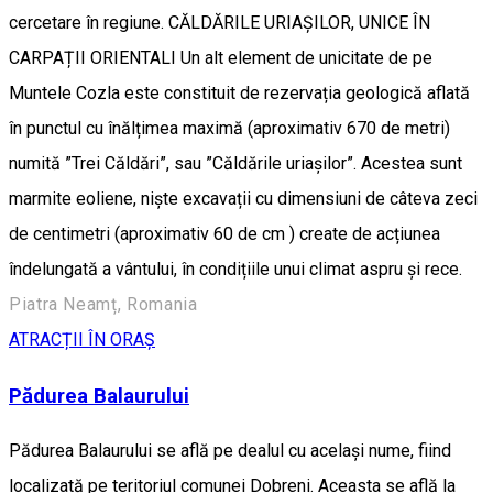
cercetare în regiune. CĂLDĂRILE URIAȘILOR, UNICE ÎN
CARPAȚII ORIENTALI Un alt element de unicitate de pe
Muntele Cozla este constituit de rezervația geologică aflată
în punctul cu înălțimea maximă (aproximativ 670 de metri)
numită ”Trei Căldări”, sau ”Căldările uriașilor”. Acestea sunt
marmite eoliene, niște excavații cu dimensiuni de câteva zeci
de centimetri (aproximativ 60 de cm ) create de acțiunea
îndelungată a vântului, în condițiile unui climat aspru și rece.
Piatra Neamț, Romania
ATRACȚII ÎN ORAȘ
Pădurea Balaurului
Pădurea Balaurului se află pe dealul cu același nume, fiind
localizată pe teritoriul comunei Dobreni. Aceasta se află la