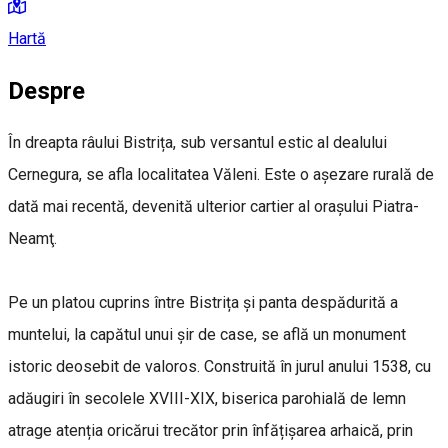
Hartă
Despre
În dreapta râului Bistrița, sub versantul estic al dealului
Cernegura, se afla localitatea Văleni. Este o așezare rurală de
dată mai recentă, devenită ulterior cartier al orașului Piatra-
Neamţ.
Pe un platou cuprins între Bistrița și panta despădurită a
muntelui, la capătul unui șir de case, se află un monument
istoric deosebit de valoros. Construită în jurul anului 1538, cu
adăugiri în secolele XVIII-XIX, biserica parohială de lemn
atrage atenția oricărui trecător prin înfățișarea arhaică, prin