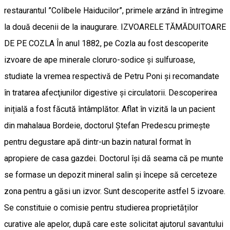
restaurantul ”Colibele Haiducilor”, primele arzând în întregime
la două decenii de la inaugurare. IZVOARELE TĂMĂDUITOARE
DE PE COZLA În anul 1882, pe Cozla au fost descoperite
izvoare de ape minerale cloruro-sodice şi sulfuroase,
studiate la vremea respectivă de Petru Poni şi recomandate
în tratarea afecţiunilor digestive şi circulatorii. Descoperirea
inițială a fost făcută întâmplător. Aflat în vizită la un pacient
din mahalaua Bordeie, doctorul Ștefan Predescu primește
pentru degustare apă dintr-un bazin natural format în
apropiere de casa gazdei. Doctorul își dă seama că pe munte
se formase un depozit mineral salin și începe să cerceteze
zona pentru a găsi un izvor. Sunt descoperite astfel 5 izvoare.
Se constituie o comisie pentru studierea proprietăților
curative ale apelor, după care este solicitat ajutorul savantului