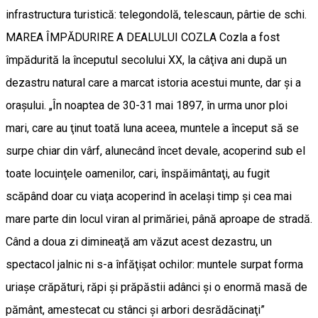
infrastructura turistică: telegondolă, telescaun, pârtie de schi.
MAREA ÎMPĂDURIRE A DEALULUI COZLA Cozla a fost
împădurită la începutul secolului XX, la câţiva ani după un
dezastru natural care a marcat istoria acestui munte, dar şi a
oraşului. „În noaptea de 30-31 mai 1897, în urma unor ploi
mari, care au ţinut toată luna aceea, muntele a început să se
surpe chiar din vârf, alunecând încet devale, acoperind sub el
toate locuinţele oamenilor, cari, înspăimântaţi, au fugit
scăpând doar cu viaţa acoperind în acelaşi timp şi cea mai
mare parte din locul viran al primăriei, până aproape de stradă.
Când a doua zi dimineaţă am văzut acest dezastru, un
spectacol jalnic ni s-a înfăţişat ochilor: muntele surpat forma
uriaşe crăpături, răpi şi prăpăstii adânci şi o enormă masă de
pământ, amestecat cu stânci şi arbori desrădăcinaţi”