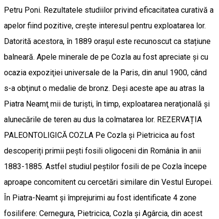
Petru Poni. Rezultatele studiilor privind eficacitatea curativă a
apelor fiind pozitive, crește interesul pentru exploatarea lor.
Datorită acestora, în 1889 orașul este recunoscut ca stațiune
balneară. Apele minerale de pe Cozla au fost apreciate şi cu
ocazia expoziţiei universale de la Paris, din anul 1900, când
s-a obţinut o medalie de bronz. Deşi aceste ape au atras la
Piatra Neamţ mii de turişti, în timp, exploatarea neraţională și
alunecările de teren au dus la colmatarea lor. REZERVAȚIA
PALEONTOLIGICĂ COZLA Pe Cozla și Pietricica au fost
descoperiți primii pești fosili oligoceni din România în anii
1883-1885. Astfel studiul peștilor fosili de pe Cozla începe
aproape concomitent cu cercetări similare din Vestul Europei.
În Piatra-Neamt și împrejurimi au fost identificate 4 zone
fosilifere: Cernegura, Pietricica, Cozla și Agârcia, din acest