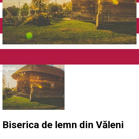
Mănăstirea Bistrița
Lacul Izvorul Muntelui
Casa memorială „Ion Creangă” din Humuleşti
Mănăstirea Secu
Lacul Cuejdel
English
Biserica de lemn din Văleni