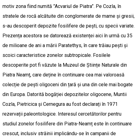
motiv zona fiind numită ”Acvariul de Piatra”. Pe Cozla, în
stratele de rocă alcătuite din conglomerate de marne și gresii,
s-au descoperit depozite fosilifere de pești, cu specii variate.
Prezența acestora se datorează existenței aici în urmă cu 35
de milioane de ani a mării Paratethys, în care trăiau pești și
scoici caracteristice zonelor subtropicale. Fosilele
descoperite pot fi văzute la Muzeul de Științe Naturale din
Piatra Neamț, care deține în continuare cea mai valoroasă
colecție de pești oligoceni din țară și una din cele mai bogate
din Europa. Datorită bogăției depozitelor oligocene, Muntii
Cozla, Pietricica și Cernegura au fost declarați în 1971
rezervații paleontologice. Interesul cercetătorilor pentru
studiul zonelor fosilifere din Piatra-Neamț este în continuare
crescut, inclusiv străinii implicându-se în campanii de