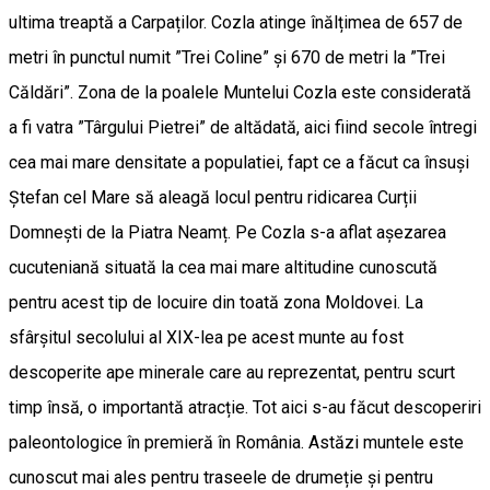
ultima treaptă a Carpaților. Cozla atinge înălțimea de 657 de
metri în punctul numit ”Trei Coline” și 670 de metri la ”Trei
Căldări”. Zona de la poalele Muntelui Cozla este considerată
a fi vatra ”Târgului Pietrei” de altădată, aici fiind secole întregi
cea mai mare densitate a populatiei, fapt ce a făcut ca însuși
Ștefan cel Mare să aleagă locul pentru ridicarea Curții
Domnești de la Piatra Neamț. Pe Cozla s-a aflat așezarea
cucuteniană situată la cea mai mare altitudine cunoscută
pentru acest tip de locuire din toată zona Moldovei. La
sfârșitul secolului al XIX-lea pe acest munte au fost
descoperite ape minerale care au reprezentat, pentru scurt
timp însă, o importantă atracție. Tot aici s-au făcut descoperiri
paleontologice în premieră în România. Astăzi muntele este
cunoscut mai ales pentru traseele de drumeție și pentru