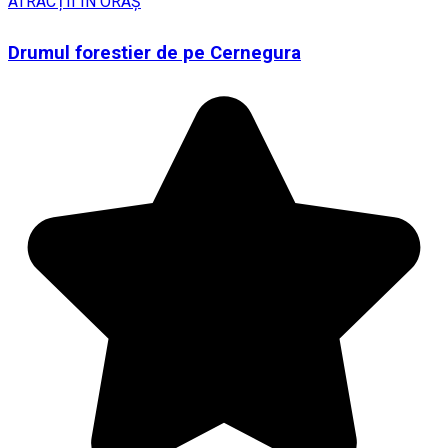
ATRACȚII ÎN ORAȘ
Drumul forestier de pe Cernegura