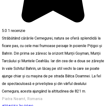
5.0
1 recenzie
Străbătând cărările Cernegurei, natura se oferă splendidă la
ficare pas, cu cele mai frumoase peisaje în poienile Pițigoi și
Bahrin. Din prima se zăresc la orizont Munții Goșman, Munții
Tarcăului și Muntele Ceahlău. Iar din cea de-a doua se zărește
în vale Schitul Bahrin, un lăcaș pe stil vechi la care se poate
ajunge chiar și cu mașina de pe strada Bâtca Doamnei. La fel
de spectaculoasă e priveliștea și din vârful dealului
Cernegura, acesta ajungând la altitudinea de 821 m.
Piatra Neamt, Romania