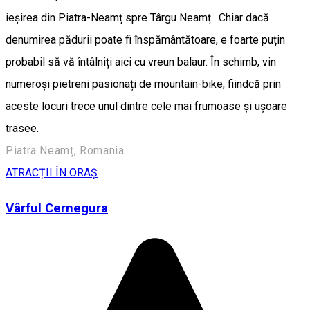
ieșirea din Piatra-Neamț spre Târgu Neamț. Chiar dacă
denumirea pădurii poate fi înspământătoare, e foarte puțin
probabil să vă întâlniți aici cu vreun balaur. În schimb, vin
numeroși pietreni pasionați de mountain-bike, fiindcă prin
aceste locuri trece unul dintre cele mai frumoase și ușoare
trasee.
Piatra Neamț, Romania
ATRACȚII ÎN ORAȘ
Vârful Cernegura