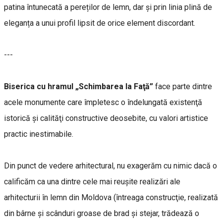
patina întunecată a pereților de lemn, dar și prin linia plină de
eleganța a unui profil lipsit de orice element discordant.
---
Biserica cu hramul „Schimbarea la Faţă”
face parte dintre
acele monumente care împletesc o îndelungată existenţă
istorică şi calităţi constructive deosebite, cu valori artistice
practic inestimabile.
Din punct de vedere arhitectural, nu exagerăm cu nimic dacă o
calificăm ca una dintre cele mai reuşite realizări ale
arhitecturii în lemn din Moldova (întreaga construcţie, realizată
din bârne şi scânduri groase de brad şi stejar, trădează o