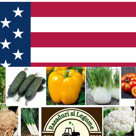
i Mihăilă