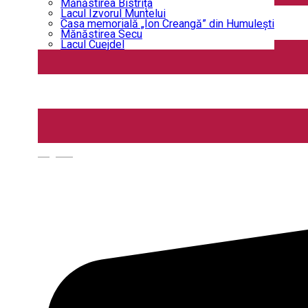
Mănăstirea Bistrița
Lacul Izvorul Muntelui
Casa memorială „Ion Creangă” din Humuleşti
Mănăstirea Secu
Lacul Cuejdel
English