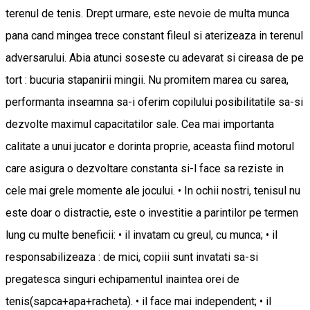
terenul de tenis. Drept urmare, este nevoie de multa munca
pana cand mingea trece constant fileul si aterizeaza in terenul
adversarului. Abia atunci soseste cu adevarat si cireasa de pe
tort : bucuria stapanirii mingii. Nu promitem marea cu sarea,
performanta inseamna sa-i oferim copilului posibilitatile sa-si
dezvolte maximul capacitatilor sale. Cea mai importanta
calitate a unui jucator e dorinta proprie, aceasta fiind motorul
care asigura o dezvoltare constanta si-l face sa reziste in
cele mai grele momente ale jocului. • In ochii nostri, tenisul nu
este doar o distractie, este o investitie a parintilor pe termen
lung cu multe beneficii: • il invatam cu greul, cu munca; • il
responsabilizeaza : de mici, copiii sunt invatati sa-si
pregatesca singuri echipamentul inaintea orei de
tenis(sapca+apa+racheta). • il face mai independent; • il