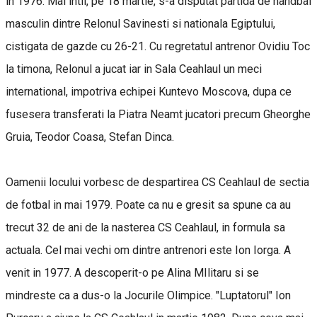
in 1976. Mai intii, pe 18 martie, s-a disputat partida de handbal
masculin dintre Relonul Savinesti si nationala Egiptului,
cistigata de gazde cu 26-21. Cu regretatul antrenor Ovidiu Toc
la timona, Relonul a jucat iar in Sala Ceahlaul un meci
international, impotriva echipei Kuntevo Moscova, dupa ce
fusesera transferati la Piatra Neamt jucatori precum Gheorghe
Gruia, Teodor Coasa, Stefan Dinca.
Oamenii locului vorbesc de despartirea CS Ceahlaul de sectia
de fotbal in mai 1979. Poate ca nu e gresit sa spune ca au
trecut 32 de ani de la nasterea CS Ceahlaul, in formula sa
actuala. Cel mai vechi om dintre antrenori este Ion Iorga. A
venit in 1977. A descoperit-o pe Alina MIlitaru si se
mindreste ca a dus-o la Jocurile Olimpice. "Luptatorul" Ion