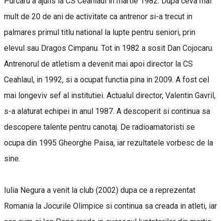
Purcaru a ajuns la CS Ceahlaul in martie 1982. Dupa ceva mai
mult de 20 de ani de activitate ca antrenor si-a trecut in
palmares primul titlu national la lupte pentru seniori, prin
elevul sau Dragos Cimpanu. Tot in 1982 a sosit Dan Cojocaru.
Antrenorul de atletism a devenit mai apoi director la CS
Ceahlaul, in 1992, si a ocupat functia pina in 2009. A fost cel
mai longeviv sef al institutiei. Actualul director, Valentin Gavril,
s-a alaturat echipei in anul 1987. A descoperit si continua sa
descopere talente pentru canotaj. De radioamatoristi se
ocupa din 1995 Gheorghe Paisa, iar rezultatele vorbesc de la
sine.
Iulia Negura a venit la club (2002) dupa ce a reprezentat
Romania la Jocurile Olimpice si continua sa creada in atleti, iar