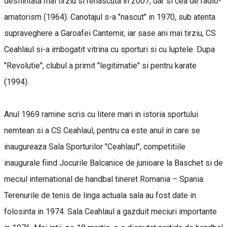
desfiintata mai tirziu si renascuta in 2007, dar si cea de radio-
amatorism (1964). Canotajul s-a "nascut" in 1970, sub atenta
supraveghere a Garoafei Cantemir, iar sase ani mai tirziu, CS
Ceahlaul si-a imbogatit vitrina cu sporturi si cu luptele. Dupa
"Revolutie", clubul a primit "legitimatie" si pentru karate
(1994).
Anul 1969 ramine scris cu litere mari in istoria sportului
nemtean si a CS Ceahlaul, pentru ca este anul in care se
inaugureaza Sala Sporturilor "Ceahlaul", competitiile
inaugurale fiind Jocurile Balcanice de junioare la Baschet si de
meciul international de handbal tineret Romania – Spania.
Terenurile de tenis de linga actuala sala au fost date in
folosinta in 1974. Sala Ceahlaul a gazduit meciuri importante