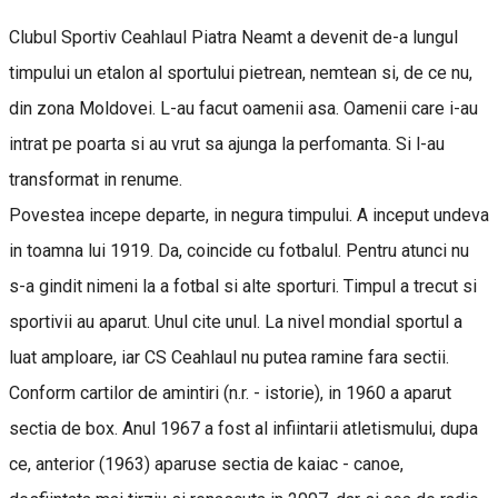
Clubul Sportiv Ceahlaul Piatra Neamt a devenit de-a lungul
timpului un etalon al sportului pietrean, nemtean si, de ce nu,
din zona Moldovei. L-au facut oamenii asa. Oamenii care i-au
intrat pe poarta si au vrut sa ajunga la perfomanta. Si l-au
transformat in renume.
Povestea incepe departe, in negura timpului. A inceput undeva
in toamna lui 1919. Da, coincide cu fotbalul. Pentru atunci nu
s-a gindit nimeni la a fotbal si alte sporturi. Timpul a trecut si
sportivii au aparut. Unul cite unul. La nivel mondial sportul a
luat amploare, iar CS Ceahlaul nu putea ramine fara sectii.
Conform cartilor de amintiri (n.r. - istorie), in 1960 a aparut
sectia de box. Anul 1967 a fost al infiintarii atletismului, dupa
ce, anterior (1963) aparuse sectia de kaiac - canoe,