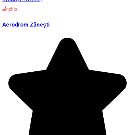
Închis
Aerodrom Zănești