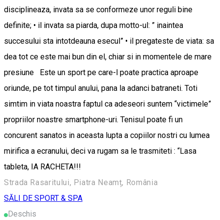
disciplineaza, invata sa se conformeze unor reguli bine
definite; • il invata sa piarda, dupa motto-ul: ” inaintea
succesului sta intotdeauna esecul” • il pregateste de viata: sa
dea tot ce este mai bun din el, chiar si in momentele de mare
presiune Este un sport pe care-l poate practica aproape
oriunde, pe tot timpul anului, pana la adanci batraneti. Toti
simtim in viata noastra faptul ca adeseori suntem “victimele”
propriilor noastre smartphone-uri. Tenisul poate fi un
concurent sanatos in aceasta lupta a copiilor nostri cu lumea
mirifica a ecranului, deci va rugam sa le trasmiteti : “Lasa
tableta, IA RACHETA!!!
Strada Rasaritului, Piatra Neamț, România
SĂLI DE SPORT & SPA
Deschis