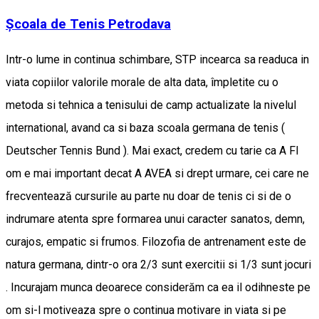
Școala de Tenis Petrodava
Intr-o lume in continua schimbare, STP incearca sa readuca in
viata copiilor valorile morale de alta data, împletite cu o
metoda si tehnica a tenisului de camp actualizate la nivelul
international, avand ca si baza scoala germana de tenis (
Deutscher Tennis Bund ). Mai exact, credem cu tarie ca A FI
om e mai important decat A AVEA si drept urmare, cei care ne
frecventează cursurile au parte nu doar de tenis ci si de o
indrumare atenta spre formarea unui caracter sanatos, demn,
curajos, empatic si frumos. Filozofia de antrenament este de
natura germana, dintr-o ora 2/3 sunt exercitii si 1/3 sunt jocuri
. Incurajam munca deoarece considerăm ca ea il odihneste pe
om si-l motiveaza spre o continua motivare in viata si pe