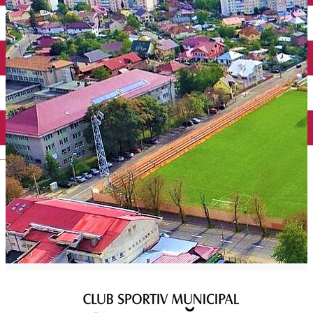
Mănăstirea Bistrița
Lacul Izvorul Muntelui
Casa memorială „Ion Creangă” din Humuleşti
Mănăstirea Secu
Lacul Cuejdel
English