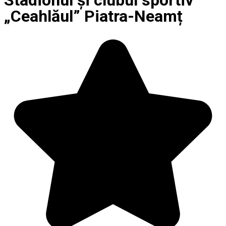
Stadionul și clubul sportiv
„Ceahlăul” Piatra-Neamț