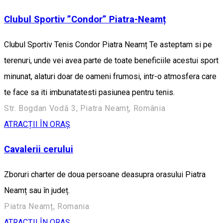
Clubul Sportiv ”Condor” Piatra-Neamț
Clubul Sportiv Tenis Condor Piatra Neamț Te asteptam si pe
terenuri, unde vei avea parte de toate beneficiile acestui sport
minunat, alaturi doar de oameni frumosi, intr-o atmosfera care
te face sa iti imbunatatesti pasiunea pentru tenis.
Str. Bogdan Vodă 3, Piatra Neamț, România
ATRACȚII ÎN ORAȘ
Cavalerii cerului
Zboruri charter de doua persoane deasupra orasului Piatra
Neamț sau în județ.
Piatra Neamț, Romania
ATRACȚII ÎN ORAȘ