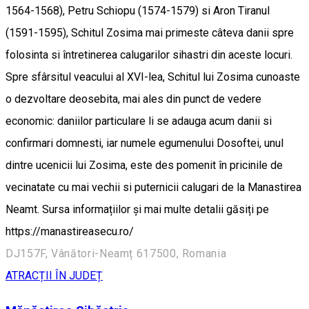
1564-1568), Petru Schiopu (1574-1579) si Aron Tiranul
(1591-1595), Schitul Zosima mai primeste câteva danii spre
folosinta si întretinerea calugarilor sihastri din aceste locuri.
Spre sfârsitul veacului al XVI-lea, Schitul lui Zosima cunoaste
o dezvoltare deosebita, mai ales din punct de vedere
economic: daniilor particulare li se adauga acum danii si
confirmari domnesti, iar numele egumenului Dosoftei, unul
dintre ucenicii lui Zosima, este des pomenit în pricinile de
vecinatate cu mai vechii si puternicii calugari de la Manastirea
Neamt. Sursa informațiilor și mai multe detalii găsiți pe
https://manastireasecu.ro/
DJ157F, Vânători-Neamț 617500, Romania
ATRACȚII ÎN JUDEȚ