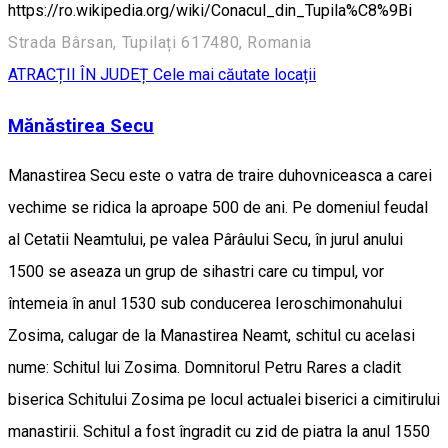
https://ro.wikipedia.org/wiki/Conacul_din_Tupila%C8%9Bi
Strada Bârsan, Tupilați 617480, Romania
ATRACȚII ÎN JUDEȚ
Cele mai căutate locații
Mănăstirea Secu
Manastirea Secu este o vatra de traire duhovniceasca a carei
vechime se ridica la aproape 500 de ani. Pe domeniul feudal
al Cetatii Neamtului, pe valea Pârâului Secu, în jurul anului
1500 se aseaza un grup de sihastri care cu timpul, vor
întemeia în anul 1530 sub conducerea Ieroschimonahului
Zosima, calugar de la Manastirea Neamt, schitul cu acelasi
nume: Schitul lui Zosima. Domnitorul Petru Rares a cladit
biserica Schitului Zosima pe locul actualei biserici a cimitirului
manastirii. Schitul a fost îngradit cu zid de piatra la anul 1550