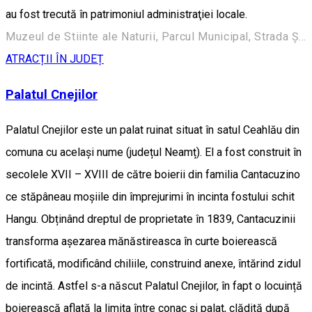
au fost trecută în patrimoniul administraţiei locale.
Muzeul de Stiinte ale Naturii, Parcul Municipal, Strada Ștefan cel Mare 248, Roman 617135, Romania
ATRACȚII ÎN JUDEȚ
Palatul Cnejilor
Palatul Cnejilor este un palat ruinat situat în satul Ceahlău din
comuna cu același nume (județul Neamț). El a fost construit în
secolele XVII – XVIII de către boierii din familia Cantacuzino
ce stăpâneau moșiile din împrejurimi în incinta fostului schit
Hangu. Obținând dreptul de proprietate în 1839, Cantacuzinii
transforma așezarea mănăstireasca în curte boierească
fortificată, modificând chiliile, construind anexe, întărind zidul
de incintă. Astfel s-a născut Palatul Cnejilor, în fapt o locuință
boierească aflată la limita între conac și palat, clădită după