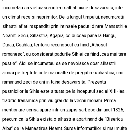
incumetau sa vietuiasca intr-o salbaticiune desavarsita, intr-
un climat rece si neprimitor. De-a lungul timpului, nenumaratii
sihastri aflati raspanditi prin intinsele paduri dintre Manastirile
Neamt, Secu, Sihastria, Agapia, ce duceau pana la Hangu,
Durau, Ceahlau, teritoriu recunoscut ca fiind „Athosul
romanesc”, au considerat padurile Sihlei ca fiind „cea mai tare
pustie”. Aici se incumetau sa se nevoiasca doar sihastrii
ajunsi pe treptele cele mai inalte de pregatire isihastica, unii
ramanand zeci de ani in taina desavarsita. Prezenta
pustnicilor la Sihla este situata pe la inceputul sec al XIII-lea ,
traditie transmisa prin viu grai de la vechii monahi. Prima
mentionare scrisa apare intr-un zapis sarbesc din anul 1326,
precum ca la Sihla exista o sihastrie apartinand de “Biserica
Alba” de la Manastirea Neamt. Sursa informatiilor si mai multe