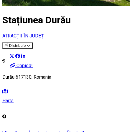
Stațiunea Durău
ATRACȚII ÎN JUDEȚ
Distribuie
Copied!
Durău 617130, Romania
Hartă