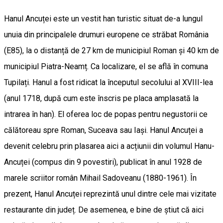
Hanul Ancuței este un vestit han turistic situat de-a lungul
unuia din principalele drumuri europene ce străbat România
(E85), la o distanță de 27 km de municipiul Roman și 40 km de
municipiul Piatra-Neamț. Ca localizare, el se află în comuna
Tupilați. Hanul a fost ridicat la începutul secolului al XVIII-lea
(anul 1718, după cum este înscris pe placa amplasată la
intrarea în han). El oferea loc de popas pentru negustorii ce
călătoreau spre Roman, Suceava sau Iași. Hanul Ancuței a
devenit celebru prin plasarea aici a acțiunii din volumul Hanu-
Ancuței (compus din 9 povestiri), publicat în anul 1928 de
marele scriitor român Mihail Sadoveanu (1880-1961). În
prezent, Hanul Ancuței reprezintă unul dintre cele mai vizitate
restaurante din județ. De asemenea, e bine de știut că aici