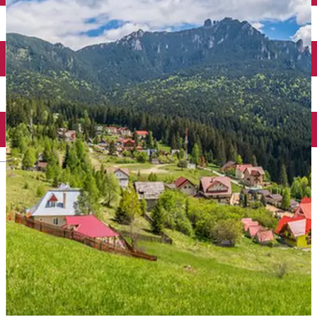
Mănăstirea Bistrița
Lacul Izvorul Muntelui
Casa memorială „Ion Creangă” din Humuleşti
Mănăstirea Secu
Lacul Cuejdel
English