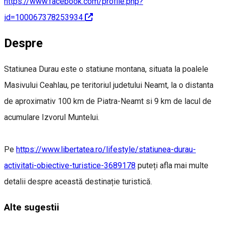
https://www.facebook.com/profile.php?
id=100067378253934
Despre
Statiunea Durau este o statiune montana, situata la poalele
Masivului Ceahlau, pe teritoriul judetului Neamt, la o distanta
de aproximativ 100 km de Piatra-Neamt si 9 km de lacul de
acumulare Izvorul Muntelui.
Pe
https://www.libertatea.ro/lifestyle/statiunea-durau-
activitati-obiective-turistice-3689178
puteți afla mai multe
detalii despre această destinație turistică.
Alte sugestii