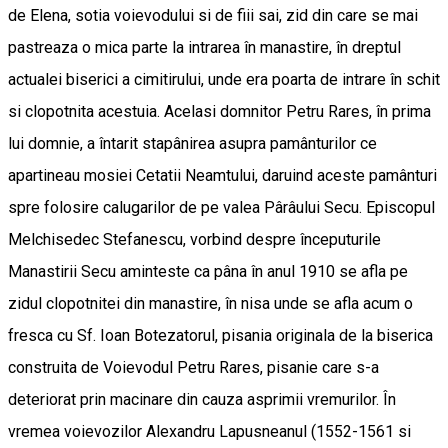
de Elena, sotia voievodului si de fiii sai, zid din care se mai
pastreaza o mica parte la intrarea în manastire, în dreptul
actualei biserici a cimitirului, unde era poarta de intrare în schit
si clopotnita acestuia. Acelasi domnitor Petru Rares, în prima
lui domnie, a întarit stapânirea asupra pamânturilor ce
apartineau mosiei Cetatii Neamtului, daruind aceste pamânturi
spre folosire calugarilor de pe valea Pârâului Secu. Episcopul
Melchisedec Stefanescu, vorbind despre începuturile
Manastirii Secu aminteste ca pâna în anul 1910 se afla pe
zidul clopotnitei din manastire, în nisa unde se afla acum o
fresca cu Sf. Ioan Botezatorul, pisania originala de la biserica
construita de Voievodul Petru Rares, pisanie care s-a
deteriorat prin macinare din cauza asprimii vremurilor. În
vremea voievozilor Alexandru Lapusneanul (1552-1561 si