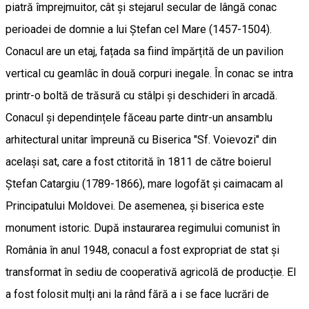
piatră împrejmuitor, cât și stejarul secular de lângă conac
perioadei de domnie a lui Ștefan cel Mare (1457-1504).
Conacul are un etaj, fațada sa fiind împărțită de un pavilion
vertical cu geamlâc în două corpuri inegale. În conac se intra
printr-o boltă de trăsură cu stâlpi și deschideri în arcadă.
Conacul și dependințele făceau parte dintr-un ansamblu
arhitectural unitar împreună cu Biserica "Sf. Voievozi" din
același sat, care a fost ctitorită în 1811 de către boierul
Ștefan Catargiu (1789-1866), mare logofăt și caimacam al
Principatului Moldovei. De asemenea, și biserica este
monument istoric. După instaurarea regimului comunist în
România în anul 1948, conacul a fost expropriat de stat și
transformat în sediu de cooperativă agricolă de producție. El
a fost folosit mulți ani la rând fără a i se face lucrări de