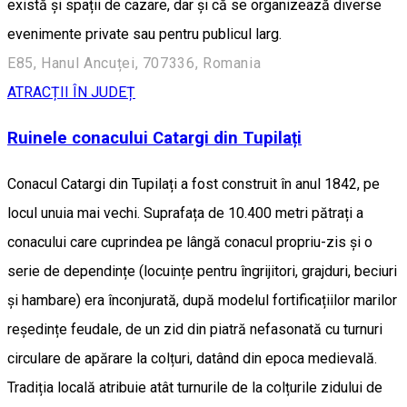
există și spații de cazare, dar și că se organizează diverse
evenimente private sau pentru publicul larg.
E85, Hanul Ancuței, 707336, Romania
ATRACȚII ÎN JUDEȚ
Ruinele conacului Catargi din Tupilați
Conacul Catargi din Tupilați a fost construit în anul 1842, pe
locul unuia mai vechi. Suprafața de 10.400 metri pătrați a
conacului care cuprindea pe lângă conacul propriu-zis și o
serie de dependințe (locuințe pentru îngrijitori, grajduri, beciuri
și hambare) era înconjurată, după modelul fortificațiilor marilor
reședințe feudale, de un zid din piatră nefasonată cu turnuri
circulare de apărare la colțuri, datând din epoca medievală.
Tradiția locală atribuie atât turnurile de la colțurile zidului de