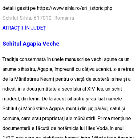
detalii gasiti pe https://www.sihla.ro/ari_istoric.php
Schitul Sihla, 617010, Romania
ATRACȚII ÎN JUDEȚ
Schitul Agapia Veche
Tradiţia consemnată în unele manuscrise vechi spune ca un
anume sihastru, Agapie, împreună cu câţiva ucenici, s-a retras
de la Mănăstirea Neamţ pentru o viaţă de austeră isihie şi a
ridicat, în a doua jumătate a secolului al XIV-lea, un schit
modest, din lemn. De la acest sihastru şi-au luat numele
Schitul şi Mănăstirea Agapia, munţii din jur, pârâul, satul şi
comuna, care erau proprietăţi ale mănăstirii. Prima menţiune
documentară e făcută de hotărnicia lui Ilieş Vodă, în anul