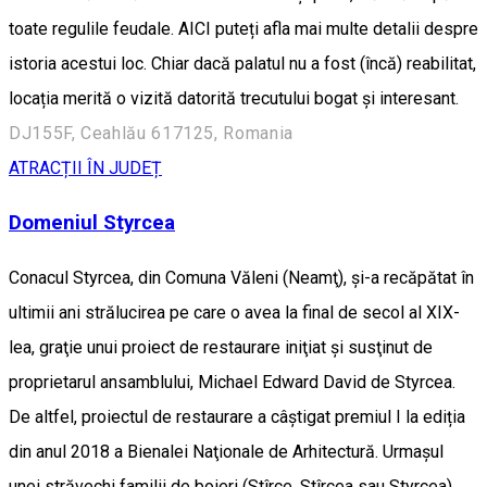
toate regulile feudale. AICI puteți afla mai multe detalii despre
istoria acestui loc. Chiar dacă palatul nu a fost (încă) reabilitat,
locația merită o vizită datorită trecutului bogat și interesant.
DJ155F, Ceahlău 617125, Romania
ATRACȚII ÎN JUDEȚ
Domeniul Styrcea
Conacul Styrcea, din Comuna Văleni (Neamţ), şi-a recăpătat în
ultimii ani strălucirea pe care o avea la final de secol al XIX-
lea, graţie unui proiect de restaurare iniţiat şi susţinut de
proprietarul ansamblului, Michael Edward David de Styrcea.
De altfel, proiectul de restaurare a câştigat premiul I la ediția
din anul 2018 a Bienalei Naţionale de Arhitectură. Urmaşul
unei străvechi familii de boieri (Stîrce, Stîrcea sau Styrcea),