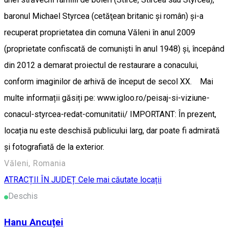
baronul Michael Styrcea (cetăţean britanic şi român) şi-a
recuperat proprietatea din comuna Văleni în anul 2009
(proprietate confiscată de comunişti în anul 1948) şi, începând
din 2012 a demarat proiectul de restaurare a conacului,
conform imaginilor de arhivă de început de secol XX. Mai
multe informații găsiți pe: www.igloo.ro/peisaj-si-viziune-
conacul-styrcea-redat-comunitatii/ IMPORTANT: În prezent,
locația nu este deschisă publicului larg, dar poate fi admirată
și fotografiată de la exterior.
Văleni, Romania
ATRACȚII ÎN JUDEȚ
Cele mai căutate locații
Deschis
Hanu Ancuței