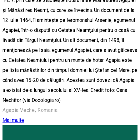
1437, prin care se stabileşte hotarul între Mănăstirea Agapiei
şi Mănăstirea Neamţ, cu care se învecina. Un document de la
12 iulie 1464, îl aminteşte pe Ieromonahul Arsenie, egumenul
Agapiei, într-o dispută cu Cetatea Neamţului pentru o casă cu
livadă din Târgul Neamţului. Un alt document, din 1498, îl
menţionează pe Isaia, egumenul Agapiei, care a avut gâlceava
cu Cetatea Neamţului pentru un munte de hotar. Agapia este
pe lista mănăstirilor din timpul domniei lui Ştefan cel Mare, pe
când avea 15-20 de călugări. Acestea sunt dovezi că Agapia
a existat de-a lungul secolului al XV-lea. Credit foto: Oana
Nechifor (via Doxologia.ro)
Agapia Veche, Romania
Mai multe