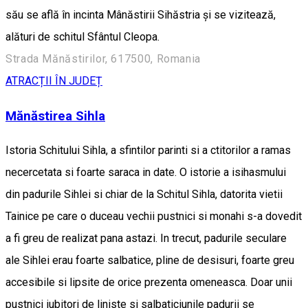
său se află în incinta Mânăstirii Sihăstria și se vizitează,
alături de schitul Sfântul Cleopa.
Strada Mănăstirilor, 617500, Romania
ATRACȚII ÎN JUDEȚ
Mănăstirea Sihla
Istoria Schitului Sihla, a sfintilor parinti si a ctitorilor a ramas
necercetata si foarte saraca in date. O istorie a isihasmului
din padurile Sihlei si chiar de la Schitul Sihla, datorita vietii
Tainice pe care o duceau vechii pustnici si monahi s-a dovedit
a fi greu de realizat pana astazi. In trecut, padurile seculare
ale Sihlei erau foarte salbatice, pline de desisuri, foarte greu
accesibile si lipsite de orice prezenta omeneasca. Doar unii
pustnici iubitori de liniste si salbaticiunile padurii se