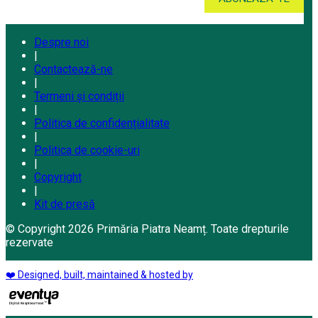
Despre noi
|
Contactează-ne
|
Termeni și condiții
|
Politica de confidențialitate
|
Politica de cookie-uri
|
Copyright
|
Kit de presă
© Copyright 2026 Primăria Piatra Neamț. Toate drepturile
rezervate
❤️ Designed, built, maintained & hosted by