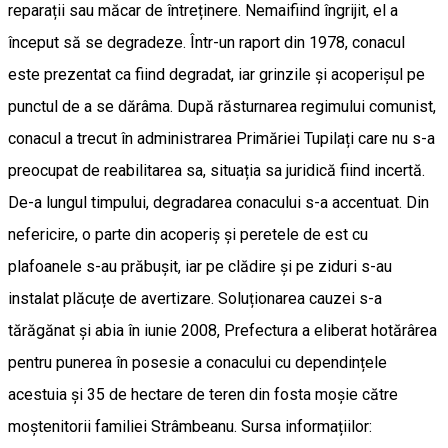
reparații sau măcar de întreținere. Nemaifiind îngrijit, el a
început să se degradeze. Într-un raport din 1978, conacul
este prezentat ca fiind degradat, iar grinzile și acoperișul pe
punctul de a se dărâma. După răsturnarea regimului comunist,
conacul a trecut în administrarea Primăriei Tupilați care nu s-a
preocupat de reabilitarea sa, situația sa juridică fiind incertă.
De-a lungul timpului, degradarea conacului s-a accentuat. Din
nefericire, o parte din acoperiș și peretele de est cu
plafoanele s-au prăbușit, iar pe clădire și pe ziduri s-au
instalat plăcuțe de avertizare. Soluționarea cauzei s-a
tărăgănat și abia în iunie 2008, Prefectura a eliberat hotărârea
pentru punerea în posesie a conacului cu dependințele
acestuia și 35 de hectare de teren din fosta moșie către
moștenitorii familiei Strâmbeanu. Sursa informațiilor: