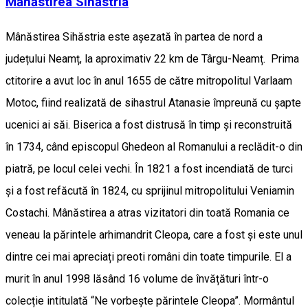
Mănăstirea Sihăstria
Mânăstirea Sihăstria este așezată în partea de nord a
județului Neamț, la aproximativ 22 km de Târgu-Neamț. Prima
ctitorire a avut loc în anul 1655 de către mitropolitul Varlaam
Motoc, fiind realizată de sihastrul Atanasie împreună cu șapte
ucenici ai săi. Biserica a fost distrusă în timp și reconstruită
în 1734, când episcopul Ghedeon al Romanului a reclădit-o din
piatră, pe locul celei vechi. În 1821 a fost incendiată de turci
și a fost refăcută în 1824, cu sprijinul mitropolitului Veniamin
Costachi. Mânăstirea a atras vizitatori din toată Romania ce
veneau la părintele arhimandrit Cleopa, care a fost și este unul
dintre cei mai apreciați preoti români din toate timpurile. El a
murit în anul 1998 lăsând 16 volume de învățături într-o
colecție intitulată “Ne vorbește părintele Cleopa”. Mormântul