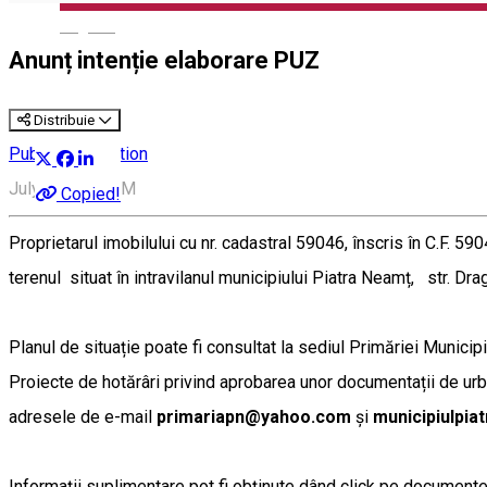
English
Anunț intenție elaborare PUZ
Distribuie
Public Information
July 14, 3:00 PM
Copied!
Proprietarul imobilului cu nr. cadastral 59046, înscris în C.F. 59
terenul situat în intravilanul municipiului Piatra Neamț, str. Dr
Planul de situație poate fi consultat la sediul Primăriei Municip
Proiecte de hotărâri privind aprobarea unor documentații de urba
adresele de e-mail
primariapn@yahoo.com
și
municipiulpi
Informații suplimentare pot fi obținute dând click pe documentele