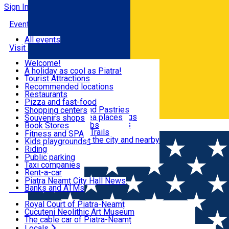
Sign In
Events
All events
Visit & Explore
Welcome!
A holiday as cool as Piatra!
Eat & Drink
Tourist Attractions
Walking through the city
Recommended locations
Hiking in nature
Restaurants
Shopping
All locations
Pizza and fast-food
Mountain bike & Downhill
Confectioneries and Pastries
Shopping centers
By car through the surroundings
Coffee Shops & Tea places
Souvenirs shops
Fun & Relax
#priNeamt one day itineraries
Pubs, bars and clubs
Book Stores
Română
Ceahlău Mountain Trails
Local products
Fitness and SPA
Accommodation in the city and nearby
The central market
Kids playgrounds
Useful info
Tourist Infopoint
Riding
Tourist guides
Public parking
Travel agencies
Taxi companies
Locals
Rent-a-car
Bicycle rentals
Piatra Neamț City Hall News
Banks and ATMs
Most Popular
Royal Court of Piatra-Neamț
Cucuteni Neolithic Art Museum
The cable car of Piatra-Neamț
Ștefan's the Great Tower
Locals