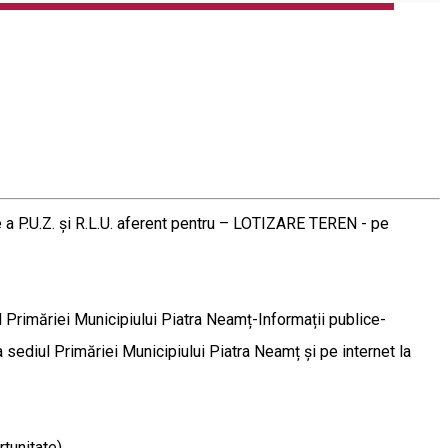
are a P.U.Z. și R.L.U. aferent pentru – LOTIZARE TEREN - pe
ul Primăriei Municipiului Piatra Neamț-Informații publice-
sediul Primăriei Municipiului Piatra Neamț și pe internet la
tunitate).