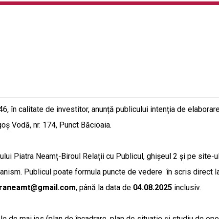
046, în calitate de investitor, anunță publicului intenția de elabor
agoș Vodă, nr. 174, Punct Băcioaia.
iului Piatra Neamț-Biroul Relații cu Publicul, ghișeul 2 și pe site-
nism. Publicul poate formula puncte de vedere în scris direct la 
atraneamt@gmail.com
, până la data de
04.08.2025
inclusiv.
 de mai jos (plan de încadrare, plan de situație și studiu de opor