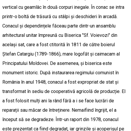
vertical cu geamlâc în două corpuri inegale. În conac se intra
printr-o boltă de trăsură cu stâlpi și deschideri în arcadă.
Conacul și dependințele făceau parte dintr-un ansamblu
arhitectural unitar împreună cu Biserica "Sf. Voievozi" din
același sat, care a fost ctitorită în 1811 de către boierul
Ștefan Catargiu (1789-1866), mare logofăt și caimacam al
Principatului Moldovei. De asemenea, și biserica este
monument istoric. După instaurarea regimului comunist în
România în anul 1948, conacul a fost expropriat de stat și
transformat în sediu de cooperativă agricolă de producție. El
a fost folosit mulți ani la rând fără a i se face lucrări de
reparații sau măcar de întreținere. Nemaifiind îngrijit, el a
început să se degradeze. Într-un raport din 1978, conacul
este prezentat ca fiind degradat, iar grinzile și acoperișul pe