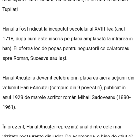
Tupilați.
Hanul a fost ridicat la începutul secolului al XVIII-lea (anul
1718, după cum este înscris pe placa amplasată la intrarea în
han). El oferea loc de popas pentru negustorii ce călătoreau
spre Roman, Suceava sau Iași.
Hanul Ancuței a devenit celebru prin plasarea aici a acțiunii din
volumul Hanu-Ancuței (compus din 9 povestiri), publicat în
anul 1928 de marele scriitor român Mihail Sadoveanu (1880-
1961).
În prezent, Hanul Ancuței reprezintă unul dintre cele mai
vizitate restaurante din județ. De asemenea, e bine de știut că