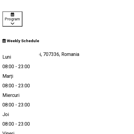
Program
Weekly Schedule
E85, Hanul Ancuței, 707336, Romania
Luni
08:00
-
23:00
Marți
Hartă
08:00
-
23:00
Miercuri
08:00
-
23:00
+40744548400
Joi
08:00
-
23:00
Vineri