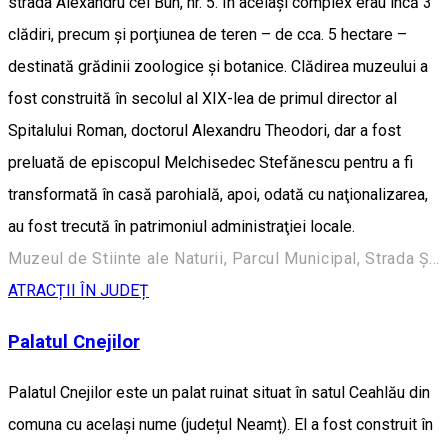
strada Alexandru cel Bun, nr. 5. În acelaşi complex erau încă 3
clădiri, precum şi porţiunea de teren – de cca. 5 hectare –
destinată grădinii zoologice şi botanice. Clădirea muzeului a
fost construită în secolul al XIX-lea de primul director al
Spitalului Roman, doctorul Alexandru Theodori, dar a fost
preluată de episcopul Melchisedec Stefănescu pentru a fi
transformată în casă parohială, apoi, odată cu naţionalizarea,
au fost trecută în patrimoniul administraţiei locale.
Muzeul de Stiinte ale Naturii, Parcul Municipal, Strada Ștefan cel Mare 248, Roman 617135, Romania
ATRACȚII ÎN JUDEȚ
Palatul Cnejilor
Palatul Cnejilor este un palat ruinat situat în satul Ceahlău din
comuna cu același nume (județul Neamț). El a fost construit în