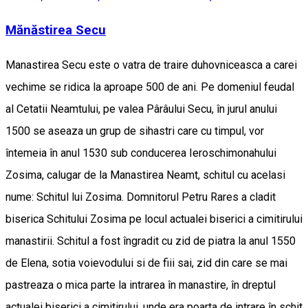
Mănăstirea Secu
Manastirea Secu este o vatra de traire duhovniceasca a carei
vechime se ridica la aproape 500 de ani. Pe domeniul feudal
al Cetatii Neamtului, pe valea Pârâului Secu, în jurul anului
1500 se aseaza un grup de sihastri care cu timpul, vor
întemeia în anul 1530 sub conducerea Ieroschimonahului
Zosima, calugar de la Manastirea Neamt, schitul cu acelasi
nume: Schitul lui Zosima. Domnitorul Petru Rares a cladit
biserica Schitului Zosima pe locul actualei biserici a cimitirului
manastirii. Schitul a fost îngradit cu zid de piatra la anul 1550
de Elena, sotia voievodului si de fiii sai, zid din care se mai
pastreaza o mica parte la intrarea în manastire, în dreptul
actualei biserici a cimitirului, unde era poarta de intrare în schit