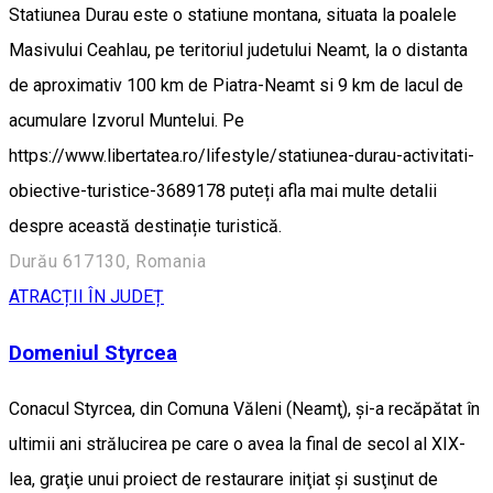
Statiunea Durau este o statiune montana, situata la poalele
Masivului Ceahlau, pe teritoriul judetului Neamt, la o distanta
de aproximativ 100 km de Piatra-Neamt si 9 km de lacul de
acumulare Izvorul Muntelui. Pe
https://www.libertatea.ro/lifestyle/statiunea-durau-activitati-
obiective-turistice-3689178 puteți afla mai multe detalii
despre această destinație turistică.
Durău 617130, Romania
ATRACȚII ÎN JUDEȚ
Domeniul Styrcea
Conacul Styrcea, din Comuna Văleni (Neamţ), şi-a recăpătat în
ultimii ani strălucirea pe care o avea la final de secol al XIX-
lea, graţie unui proiect de restaurare iniţiat şi susţinut de