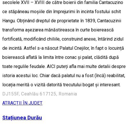
secolele XVII – XVIII de către boierii din familia Cantacuzino
ce stăpâneau moșiile din împrejurimi în incinta fostului schit
Hangu. Obținând dreptul de proprietate în 1839, Cantacuzinii
transforma așezarea mănăstireasca în curte boierească
fortificată, modificând chiliile, construind anexe, întărind zidul
de incintă. Astfel s-a născut Palatul Cnejilor, în fapt o locuință
boierească aflată la limita între conac și palat, clădită după
toate regulile feudale. AICI puteți afla mai multe detalii despre
istoria acestui loc. Chiar dacă palatul nu a fost (încă) reabilitat,
locația merită o vizită datorită trecutului bogat și interesant.
DJ155F, Ceahlău 617125, Romania
ATRACȚII ÎN JUDEȚ
Stațiunea Durău