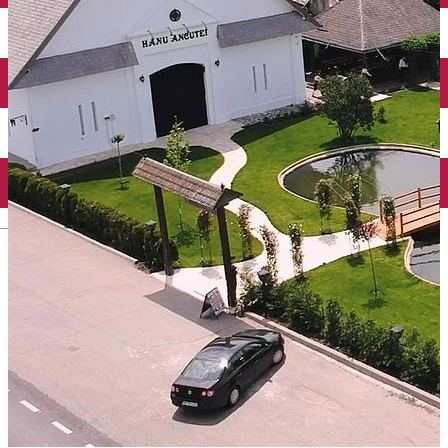
Mănăstirea Bistrița
Lacul Izvorul Muntelui
Casa memorială „Ion Creangă” din Humuleşti
Mănăstirea Secu
Lacul Cuejdel
English