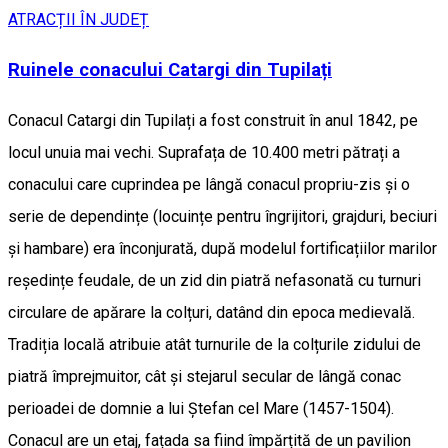
ATRACȚII ÎN JUDEȚ
Ruinele conacului Catargi din Tupilați
Conacul Catargi din Tupilați a fost construit în anul 1842, pe
locul unuia mai vechi. Suprafața de 10.400 metri pătrați a
conacului care cuprindea pe lângă conacul propriu-zis și o
serie de dependințe (locuințe pentru îngrijitori, grajduri, beciuri
și hambare) era înconjurată, după modelul fortificațiilor marilor
reședințe feudale, de un zid din piatră nefasonată cu turnuri
circulare de apărare la colțuri, datând din epoca medievală.
Tradiția locală atribuie atât turnurile de la colțurile zidului de
piatră împrejmuitor, cât și stejarul secular de lângă conac
perioadei de domnie a lui Ștefan cel Mare (1457-1504).
Conacul are un etaj, fațada sa fiind împărțită de un pavilion