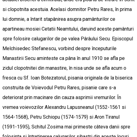
si clopotnita acestuia. Acelasi domnitor Petru Rares, în prima
lui domnie, a întarit stapânirea asupra pamânturilor ce
apartineau mosiei Cetatii Neamtului, daruind aceste pamânturi
spre folosire calugarilor de pe valea Pârâului Secu. Episcopul
Melchisedec Stefanescu, vorbind despre începuturile
Manastirii Secu aminteste ca pâna în anul 1910 se afla pe
zidul clopotnitei din manastire, în nisa unde se afla acum o
fresca cu Sf. Ioan Botezatorul, pisania originala de la biserica
construita de Voievodul Petru Rares, pisanie care s-a
deteriorat prin macinare din cauza asprimii vremurilor. În
vremea voievozilor Alexandru Lapusneanul (1552-1561 si
1564-1568), Petru Schiopu (1574-1579) si Aron Tiranul
(1591-1595), Schitul Zosima mai primeste câteva danii spre
folosinta si întretinerea calugarilor sihastri din aceste locuri.