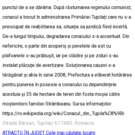
punctul de a se dărâma. După răsturnarea regimului comunist,
conacul a trecut în administrarea Primăriei Tupilați care nu s-a
preocupat de reabilitarea sa, situația sa juridică fiind incertă.
De-a lungul timpului, degradarea conacului s-a accentuat. Din
nefericire, o parte din acoperiș și peretele de est cu
plafoanele s-au prăbușit, iar pe clădire și pe ziduri s-au
instalat plăcuțe de avertizare. Soluționarea cauzei s-a
tărăgănat și abia în iunie 2008, Prefectura a eliberat hotărârea
pentru punerea în posesie a conacului cu dependințele
acestuia și 35 de hectare de teren din fosta moșie către
moștenitorii familiei Strâmbeanu. Sursa informațiilor:
https://ro.wikipedia.org/wiki/Conacul_din_Tupila%C8%9Bi
Strada Bârsan, Tupilați 617480, Romania
ATRACȚII ÎN JUDEȚ
Cele mai căutate locații