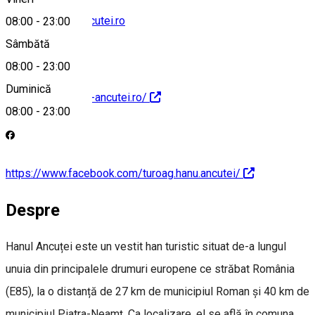
contact@hanu-ancutei.ro
08:00
-
23:00
Sâmbătă
08:00
-
23:00
Duminică
https://www.hanu-ancutei.ro/
08:00
-
23:00
https://www.facebook.com/turoag.hanu.ancutei/
Despre
Hanul Ancuței este un vestit han turistic situat de-a lungul
unuia din principalele drumuri europene ce străbat România
(E85), la o distanță de 27 km de municipiul Roman și 40 km de
municipiul Piatra-Neamț. Ca localizare, el se află în comuna