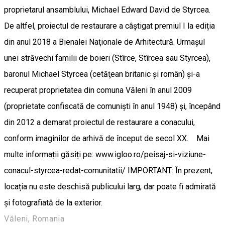
proprietarul ansamblului, Michael Edward David de Styrcea.
De altfel, proiectul de restaurare a câştigat premiul I la ediția
din anul 2018 a Bienalei Naţionale de Arhitectură. Urmaşul
unei străvechi familii de boieri (Stîrce, Stîrcea sau Styrcea),
baronul Michael Styrcea (cetăţean britanic şi român) şi-a
recuperat proprietatea din comuna Văleni în anul 2009
(proprietate confiscată de comunişti în anul 1948) şi, începând
din 2012 a demarat proiectul de restaurare a conacului,
conform imaginilor de arhivă de început de secol XX. Mai
multe informații găsiți pe: www.igloo.ro/peisaj-si-viziune-
conacul-styrcea-redat-comunitatii/ IMPORTANT: În prezent,
locația nu este deschisă publicului larg, dar poate fi admirată
și fotografiată de la exterior.
Văleni, Romania